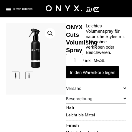
0
Termin Buchen
Leichtes
ONYX
Volumenspray für
Cuts
natürliche Styles mit
Volumising
Fülle, ohne
verkleben oder
Spray
Beschweren.
€
23,90
inkl. MwSt.
In den Warenkorb legen
Versand
Beschreibung
Halt
Leicht bis Mittel
Finish