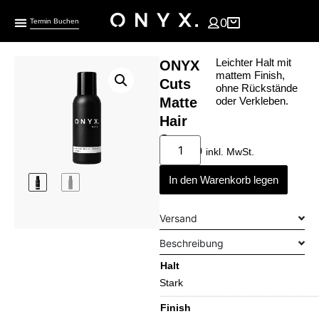
0
Termin Buchen
Leichter Halt mit
ONYX
mattem Finish,
Cuts
ohne Rückstände
Matte
oder Verkleben.
Hair
Spray
€
23,90
inkl. MwSt.
In den Warenkorb legen
Versand
Beschreibung
Halt
Stark
Finish