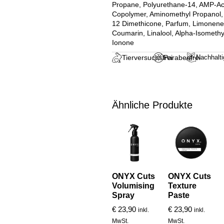
Propane, Polyurethane-14, AMP-Ac
Copolymer, Aminomethyl Propanol
12 Dimethicone, Parfum, Limonene
Coumarin, Linalool, Alpha-Isomethy
Ionone
Tierversuchsfrei
Parabenfrei
Nachhalti
Ähnliche Produkte
ONYX Cuts
ONYX Cuts
Volumising
Texture
Spray
Paste
€
23,90
€
23,90
inkl.
inkl.
MwSt.
MwSt.